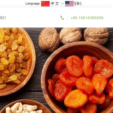
Language:
∷
+86-18816389299
我们