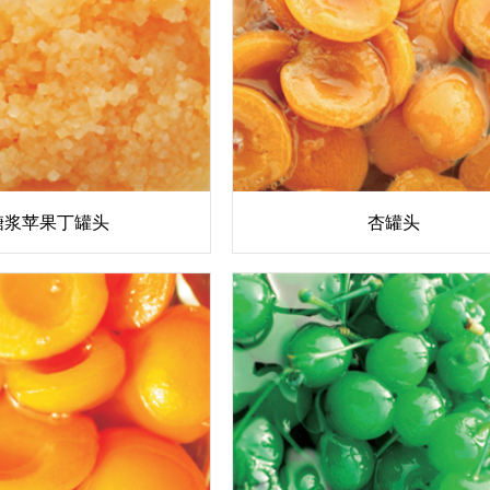
糖浆苹果丁罐头
杏罐头