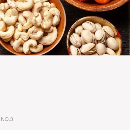
NO.3
NO.