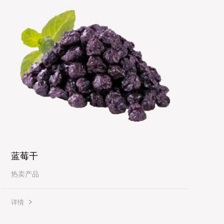
蓝莓干
热卖产品
详情
详