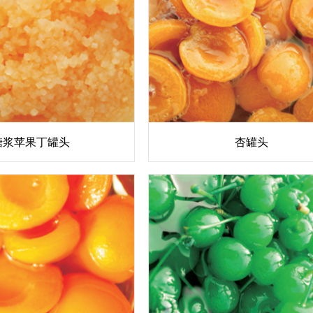
糖浆苹果丁罐头
杏罐头