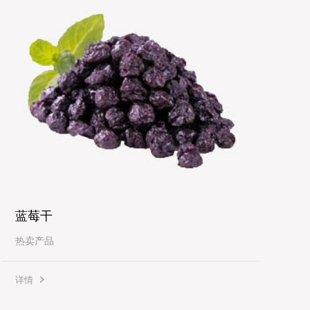
蓝莓干
热卖产品
详情
详