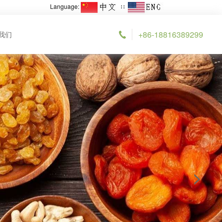
Language:
∷
+86-18816389299
我们