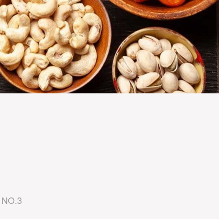
NO.3
NO.